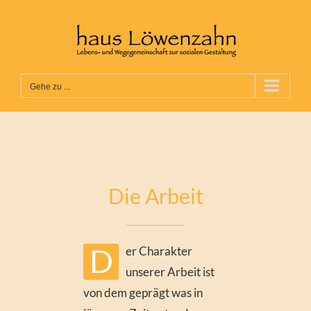
Zum
Inhalt
springen
Gehe zu ...
Die Arbeit
D
er Charakter
unserer Arbeit ist
von dem geprägt was in