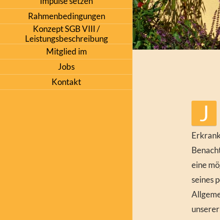
Impulse setzen
Rahmenbedingungen
Konzept SGB VIII /
Leistungsbeschreibung
Mitglied im
Jobs
Kontakt
J
Erkrank
Benacht
eine mö
seines 
Allgeme
unserer 